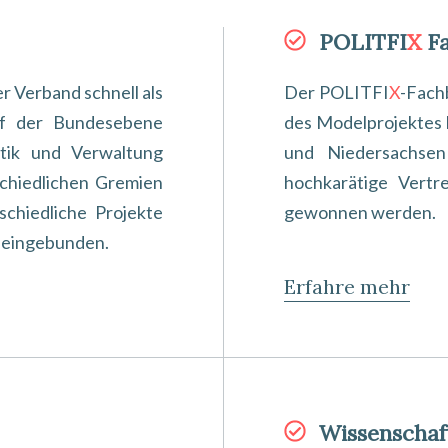
POLITFI
X
Fa
r Verband schnell als
Der POLITFI
X
-Fach
 auf der Bundesebene
des Modelprojektes
itik und Verwaltung
und Niedersachsen
chiedlichen Gremien
hochkarätige Vertr
schiedliche Projekte
gewonnen werden.
e eingebunden.
Erfahre mehr
Wissenschaf