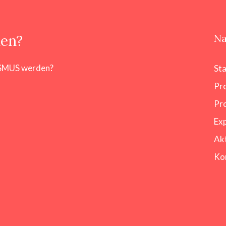
hen?
Na
SMUS werden?
Sta
Pr
Pr
Exp
Akt
Ko